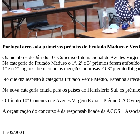
Portugal arrecada primeiros prémios de Frutado Maduro e Verd
Os membros do Júri do 10º Concurso Internacional de Azeites Virgem 
Na categoria de Frutado Maduro o 1º, 2º e 3º prémios foram atribuíd
1º e o 2º lugares, bem como as menções honrosas. O 3º prémio foi gan
No que diz respeito à categoria Frutado Verde Médio, Espanha arrecado
Na nova categoria criada para os países do Hemisfério Sul, os prémio
O Júri do 10º Concurso de Azeites Virgem Extra – Prémio CA Ovibeja f
A organização do concurso é da responsabilidade da ACOS – Associaçã
11/05/2021