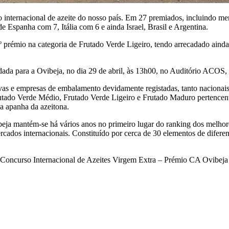
 internacional de azeite do nosso país. Em 27 premiados, incluindo me
e Espanha com 7, Itália com 6 e ainda Israel, Brasil e Argentina.
1º prémio na categoria de Frutado Verde Ligeiro, tendo arrecadado aind
.
ada para a Ovibeja, no dia 29 de abril, às 13h00, no Auditório ACOS, 
ivas e empresas de embalamento devidamente registadas, tanto nacionais
rutado Verde Médio, Frutado Verde Ligeiro e Frutado Maduro pertencen
da apanha da azeitona.
ja mantém-se há vários anos no primeiro lugar do ranking dos melhor
ados internacionais. Constituído por cerca de 30 elementos de diferente
oncurso Internacional de Azeites Virgem Extra – Prémio CA Ovibeja c