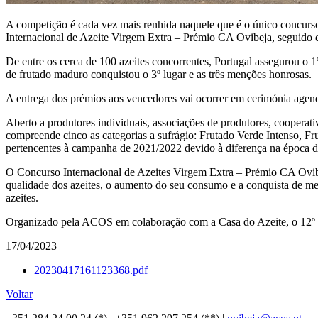
A competição é cada vez mais renhida naquele que é o único concurso
Internacional de Azeite Virgem Extra – Prémio CA Ovibeja, seguido d
De entre os cerca de 100 azeites concorrentes, Portugal assegurou o 
de frutado maduro conquistou o 3º lugar e as três menções honrosas
A entrega dos prémios aos vencedores vai ocorrer em cerimónia agend
Aberto a produtores individuais, associações de produtores, cooperat
compreende cinco as categorias a sufrágio: Frutado Verde Intenso, F
pertencentes à campanha de 2021/2022 devido à diferença na época 
O Concurso Internacional de Azeites Virgem Extra – Prémio CA Ovibe
qualidade dos azeites, o aumento do seu consumo e a conquista de merc
azeites.
Organizado pela ACOS em colaboração com a Casa do Azeite, o 12º C
17/04/2023
20230417161123368.pdf
Voltar