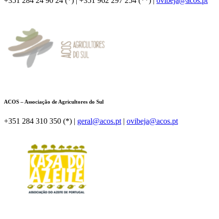
+351 284 24 90 24 (*) |
+351 962 297 254 (**) |
ovibeja@acos.pt
ACOS – Associação de Agricultores do Sul
+351 284 310 350 (*) |
geral@acos.pt
|
ovibeja@acos.pt